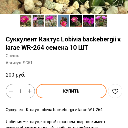
Суккулент Кактус Lobivia backebergii v.
larae WR-264 семена 10 ШТ
Орешка
Артикул:
SC51
200
руб.
КУПИТЬ
Суккулент Кактус Lobivia backebergii v. larae WR-264.
Лобивия – кактус, который в раннем возрасте имеет
округлый, симметричный, слабоветвящийся или