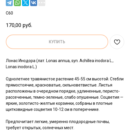
C60
170,00
руб.
КУПИТЬ
Лонас Инодора (лат. Lonas annua, syn. Achillea inodora L.,
Lonas inodora L.)
Однолетнее травянистое растение 45-55 см высотой. Стебли
прямостоячие, красноватые, сильноветвистые. Листья
расположены в очередном порядке, удлиненные, перисто-
рассеченные, темно-зеленые, слабо опушенные. Соцветия —
яркие, золотисто-желтые корзинки, собраны в плотные
щитковидные соцветия 10-12 см в поперечнике.
Предпочитает легкие, умеренно плодородные почвы,
требует открытых, солнечных мест.