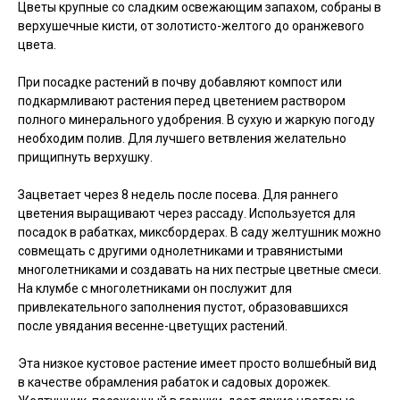
Цветы крупные со сладким освежающим запахом, собраны в
верхушечные кисти, от золотисто-желтого до оранжевого
цвета.
При посадке растений в почву добавляют компост или
подкармливают растения перед цветением раствором
полного минерального удобрения. В сухую и жаркую погоду
необходим полив. Для лучшего ветвления желательно
прищипнуть верхушку.
Зацветает через 8 недель после посева. Для раннего
цветения выращивают через рассаду. Используется для
посадок в рабатках, миксбордерах. В саду желтушник можно
совмещать с другими однолетниками и травянистыми
многолетниками и создавать на них пестрые цветные смеси.
На клумбе с многолетниками он послужит для
привлекательного заполнения пустот, образовавшихся
после увядания весенне-цветущих растений.
Эта низкое кустовое растение имеет просто волшебный вид
в качестве обрамления рабаток и садовых дорожек.