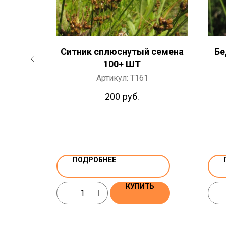
а 30+ ШТ
Ситник сплюснутый семена
Бе
100+ ШТ
Артикул:
T161
200
руб.
ПОДРОБНЕЕ
Ь
КУПИТЬ