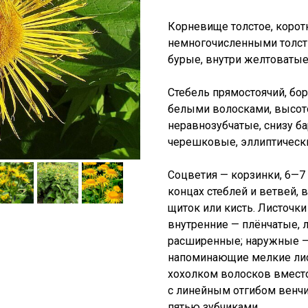
Корневище толстое, коротк
немногочисленными толст
бурые, внутри желтоватые
Стебель прямостоячий, бо
белыми волосками, высото
неравнозубчатые, снизу б
черешковые, эллиптическ
Соцветия — корзинки, 6—7
концах стеблей и ветвей,
щиток или кисть. Листочк
внутренние — плёнчатые, л
расширенные; наружные —
напоминающие мелкие лис
хохолком волосков вместо
с линейным отгибом венчи
пятью зубчиками.