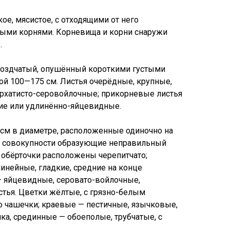
ое, мясистое, с отходящими от него
ыми корнями. Корневища и корни снаружи
.
роздчатый, опушённый короткими густыми
й 100—175 см. Листья очерёдные, крупные,
архатисто-серовойлочные; прикорневые листья
ие или удлинённо-яйцевидные.
 см в диаметре, расположенные одиночно на
 в совокупности образующие неправильный
и обёрточки расположены черепитчато;
инейные, гладкие, средние на конце
 яйцевидные, серовато-войлочные,
тья. Цветки жёлтые, с грязно-белым
 чашечки; краевые — пестичные, язычковые,
ка, срединные — обоеполые, трубчатые, с