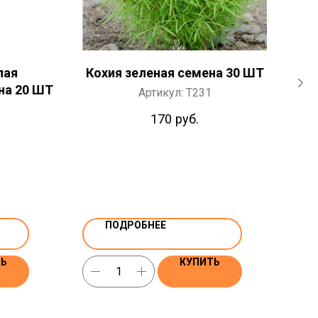
лая
Кохия зеленая семена 30 ШТ
на 20 ШТ
се
Артикул:
T231
170
руб.
ПОДРОБНЕЕ
ТЬ
КУПИТЬ