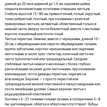
длиной до 20 см и шириной до 1,5 см, корневая шейка
покрыта волокнистыми остатками отмерших листьев.
Стебель высотой 15—80 см, прямостоячий, полый, округлый,
тонко ребристый, плотный, при основании с розеткой
прикорневых листьев, ветвистый, облиственный только в
нижней части, вверху почти безлистный, вместе с листьями
коротко опушённый или почти голый.
Листья перистые. Нижние, вместе с черешками, длиной 10—
20 см, с яйцевидными или округло-яйцевидными, тупыми,
крупно зубчатыми, коротко черешковыми или сидячими
листочками, в числе трёх—пяти пар; конечный листочек
часто трёхлопастной или трёхраздельный. Средние
стеблевые листья немногочисленные с более глубоко
рассечёнными на узкие доли листочками, при основании
клиновидные, почти дважды перистые, сидячие на
влагалищах. Верхние — с просто перистой или
трёхраздельной мелкой пластинкой и ланцетовидными или
почти линейными долями. Самые верхние листья с
редуцированной пластинкой.
Зонтики с 6—21 тонкими голыми лучами, в поперечнике 5—8
см, щитковидные; обёртка и обёрточки отсутствуют. Зубцы