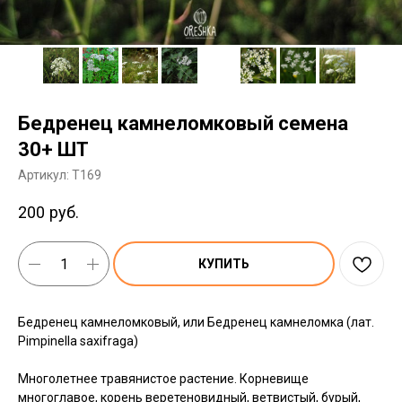
Бедренец камнеломковый семена
30+ ШТ
Артикул:
T169
200
руб.
КУПИТЬ
Бедренец камнеломковый, или Бедренец камнеломка (лат.
Pimpinella saxifraga)
Многолетнее травянистое растение. Корневище
многоглавое, корень веретеновидный, ветвистый, бурый,