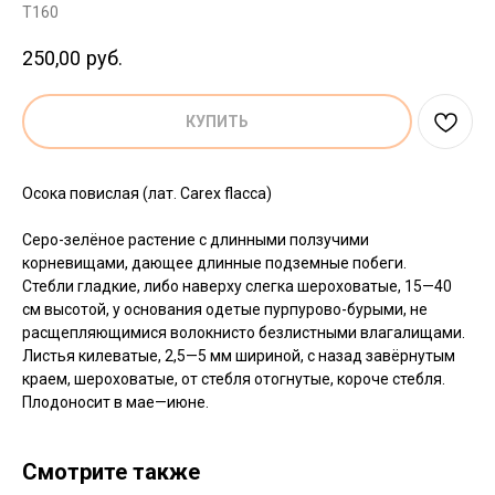
T160
250,00
руб.
КУПИТЬ
Осока повислая (лат. Carex flacca)
Серо-зелёное растение с длинными ползучими
корневищами, дающее длинные подземные побеги.
Стебли гладкие, либо наверху слегка шероховатые, 15—40
см высотой, у основания одетые пурпурово-бурыми, не
расщепляющимися волокнисто безлистными влагалищами.
Листья килеватые, 2,5—5 мм шириной, с назад завёрнутым
краем, шероховатые, от стебля отогнутые, короче стебля.
Плодоносит в мае—июне.
Смотрите также