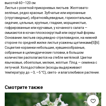
высотой 60—120 см.
Листья с розеткой прикорневых листьев. Желтовато-
зелёные, редко красные. Зубчатые или изрезанные
(струговидные), обратнояйцевидные, горизонтальные,
сидячие, цельные, крупные, гладкие, морщинистые,
гофрированные или курчавые, у кочанного салата —
смыкаются в кочан плоскоокруглый или округлый формы.
Основание листьев серцевидно-стреловидное, на нижней
стороне по средней жилке листья усажены щетинками[5][6].
Соцветия-корзинки небольшие, кувшинообразные,
собранные в цилиндрические головки, в большом
количестве располагаются на стебле метёлкой. Цветки
язычковые, обоеполые, мелкие, жёлтые. Плод — семянка с
летучкой. Холодостойкое (всходы выдерживают
температуру до —3, —5 °С), свето- и влаголюбивое растение.
Смотрите также