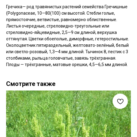
Гречиха— род травянистых растений семейства Гречишные
(Polygonaceae, 10—80(100) см высотой. Стебли голые,
прямостоячие, ветвистые, равномерно облиственные.
Листья очередные, стреловидно-треугольные или
стреловидно-яйцевидные, 2,5—9 см длиной, верхушка
оттянутая. Цветки обоеполые, диморфные, гетеростильные.
Околоцветник пятираздельный, желтовато-зелёный, белый
или светло-розовый, 1,3—4 мм длиной. Тычинок 8, пестик с 3
столбиками, рыльца головчатые, завязь трёхгранная.
Плоды — трёхгранные, матовые орешки, 4,5—6,5 мм длиной.
Смотрите также