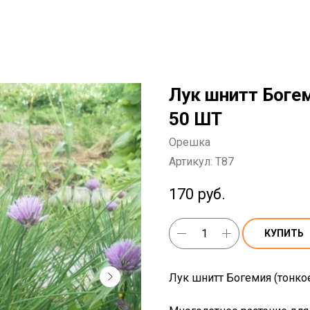
Лук шнитт Боге
50 ШТ
Орешка
Артикул:
T87
170
руб.
КУПИТЬ
Лук шнитт Богемия (тонкое 