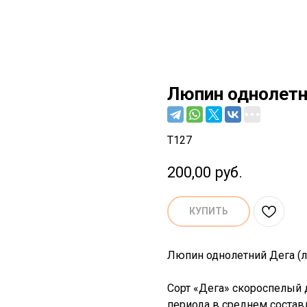
Люпин однолетн
T127
200,00
руб.
КУПИТЬ
Люпин однолетний Дега (ла
Сорт «Дега» скороспелый 
периода в среднем состав