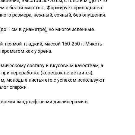
астение, высотой 50-70 см, с толстым (до 7-10
ем с белой мякотью. Формирует приподнятые
пного размера, нежный, сочный, без опушения.
до 1 см в диаметре), но многочисленные.
 прямой, гладкий, массой 150-250 г. Мякоть
и ароматом как у хрена.
имическому составу и вкусовым качествам, а
при переработке (корешок не ветвится).
ем, молодые листья его с успехом используют
алог спаржи.
е время ландшафтными дизайнерами в