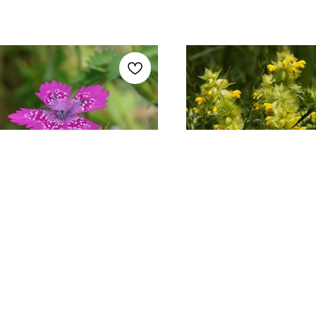
воздика армериевидная
Погремок отклон
семена 20 ШТ
семена 20+ 
Артикул:
T129
Артикул:
T177
200
руб.
200
руб.