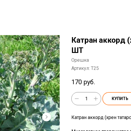
Катран аккорд (
ШТ
Орешка
Артикул:
T25
170
руб.
КУПИТЬ
Катран аккорд (хрен татар