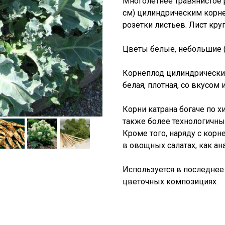
Многолетнее травянистое р
см) цилиндрическим корн
розетки листьев. Лист кру
Цветы белые, небольшие (
Корнеплод цилиндрический,
белая, плотная, со вкусом 
Корни катрана богаче по х
также более технологичны 
Кроме того, наряду с корн
в овощных салатах, как ан
Используется в последне
цветочных композициях.