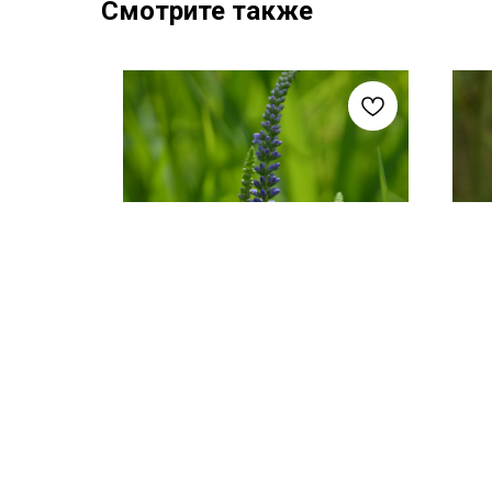
Смотрите также
СЕМЕНА
Вероника длиннолистная
Г
СЕМЕНА 50+ ШТ
Артикул:
T53
200
руб.