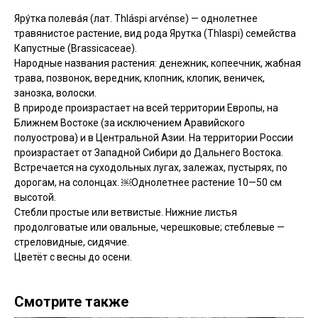
Яру́тка полева́я (лат. Thláspi arvénse) — однолетнее
травянистое растение, вид рода Ярутка (Thlaspi) семейства
Капустные (Brassicaceae).
Народные названия растения: денежник, копеечник, жабная
трава, позвонок, вередник, клопник, клопик, веничек,
занозка, волоски.
В природе произрастает на всей территории Европы, на
Ближнем Востоке (за исключением Аравийского
полуострова) и в Центральной Азии. На территории России
произрастает от Западной Сибири до Дальнего Востока.
Встречается на суходольных лугах, залежах, пустырях, по
дорогам, на солонцах. ￼Однолетнее растение 10—50 см
высотой.
Стебли простые или ветвистые. Нижние листья
продолговатые или овальные, черешковые; стеблевые —
стреловидные, сидячие.
Цветёт с весны до осени.
Смотрите также