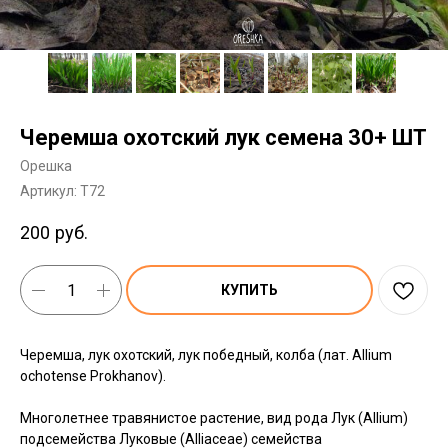
Черемша охотский лук семена 30+ ШТ
Орешка
Артикул:
T72
200
руб.
КУПИТЬ
Черемша, лук охотский, лук победный, колба (лат. Аllium
ochotense Prokhanov).
Многолетнее травянистое растение, вид рода Лук (Allium)
подсемейства Луковые (Alliaceae) семейства