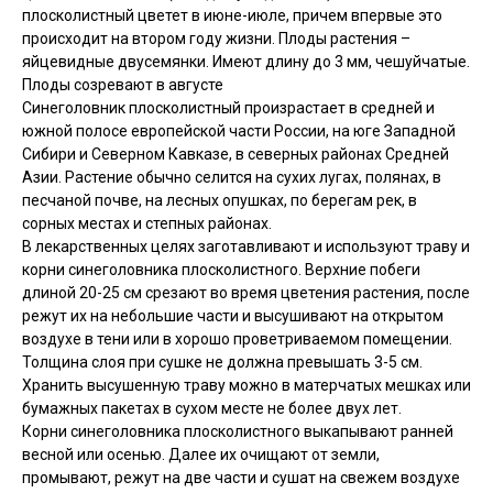
плосколистный цветет в июне-июле, причем впервые это
происходит на втором году жизни. Плоды растения –
яйцевидные двусемянки. Имеют длину до 3 мм, чешуйчатые.
Плоды созревают в августе
Синеголовник плосколистный произрастает в средней и
южной полосе европейской части России, на юге Западной
Сибири и Северном Кавказе, в северных районах Средней
Азии. Растение обычно селится на сухих лугах, полянах, в
песчаной почве, на лесных опушках, по берегам рек, в
сорных местах и степных районах.
В лекарственных целях заготавливают и используют траву и
корни синеголовника плосколистного. Верхние побеги
длиной 20-25 см срезают во время цветения растения, после
режут их на небольшие части и высушивают на открытом
воздухе в тени или в хорошо проветриваемом помещении.
Толщина слоя при сушке не должна превышать 3-5 см.
Хранить высушенную траву можно в матерчатых мешках или
бумажных пакетах в сухом месте не более двух лет.
Корни синеголовника плосколистного выкапывают ранней
весной или осенью. Далее их очищают от земли,
промывают, режут на две части и сушат на свежем воздухе