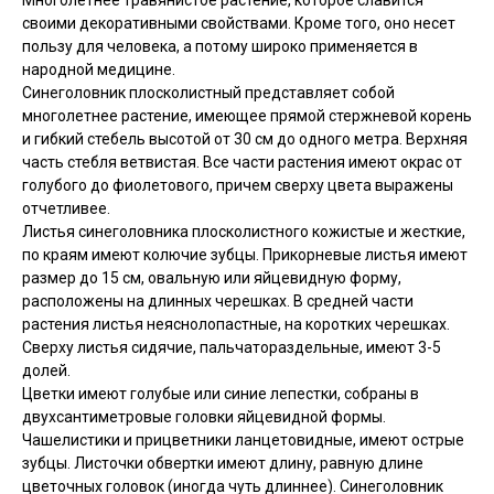
Многолетнее травянистое растение, которое славится
своими декоративными свойствами. Кроме того, оно несет
пользу для человека, а потому широко применяется в
народной медицине.
Синеголовник плосколистный представляет собой
многолетнее растение, имеющее прямой стержневой корень
и гибкий стебель высотой от 30 см до одного метра. Верхняя
часть стебля ветвистая. Все части растения имеют окрас от
голубого до фиолетового, причем сверху цвета выражены
отчетливее.
Листья синеголовника плосколистного кожистые и жесткие,
по краям имеют колючие зубцы. Прикорневые листья имеют
размер до 15 см, овальную или яйцевидную форму,
расположены на длинных черешках. В средней части
растения листья неяснолопастные, на коротких черешках.
Сверху листья сидячие, пальчатораздельные, имеют 3-5
долей.
Цветки имеют голубые или синие лепестки, собраны в
двухсантиметровые головки яйцевидной формы.
Чашелистики и прицветники ланцетовидные, имеют острые
зубцы. Листочки обвертки имеют длину, равную длине
цветочных головок (иногда чуть длиннее). Синеголовник