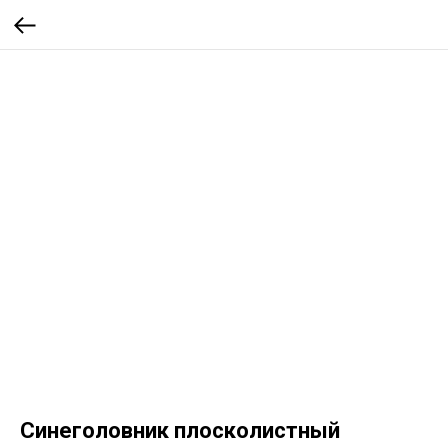
Синеголовник плосколистный