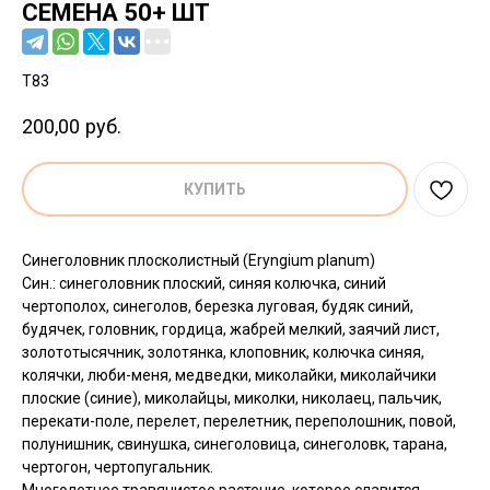
СЕМЕНА 50+ ШТ
T83
200,00
руб.
КУПИТЬ
Синеголовник плосколистный (Eryngium planum)
Син.: синеголовник плоский, синяя колючка, синий
чертополох, синеголов, березка луговая, будяк синий,
будячек, головник, гордица, жабрей мелкий, заячий лист,
золототысячник, золотянка, клоповник, колючка синяя,
колячки, люби-меня, медведки, миколайки, миколайчики
плоские (синие), миколайцы, миколки, николаец, пальчик,
перекати-поле, перелет, перелетник, переполошник, повой,
полунишник, свинушка, синеголовица, синеголовк, тарана,
чертогон, чертопугальник.