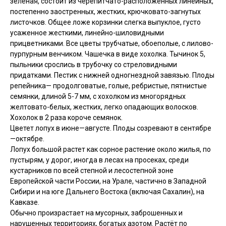
зеленая, состоит из черепитчато-расположенных линейных,
постепенно заостренных, жестких, крючковато-загнутых
листочков. Общее ложе корзинки слегка выпуклое, густо
усаженное жесткими, линейно-шиловидными
прицветниками. Все цветы трубчатые, обоеполые, с лилово-
пурпурным венчиком. Чашечка в виде хохолка. Тычинок 5,
пыльники срослись в трубочку со стреловидными
придатками. Пестик с нижней одногнездной завязью. Плоды
репейника— продолговатые, голые, ребристые, пятнистые
семянки, длиной 5-7 мм, с хохолком из многорядных
желтовато-белых, жестких, легко опадающих волосков.
Хохолок в 2 раза короче семянок.
Цветет лопух в июне—августе. Плоды созревают в сентябре
—октябре.
Лопух большой растет как сорное растение около жилья, по
пустырям, у дорог, иногда в лесах на просеках, среди
кустарников по всей степной и лесостепной зоне
Европейской части России, на Урале, частично в Западной
Сибири и на юге Дальнего Востока (включая Сахалин), на
Кавказе.
Обычно произрастает на мусорных, заброшенных и
нарушенных территориях, богатых азотом. Растёт по