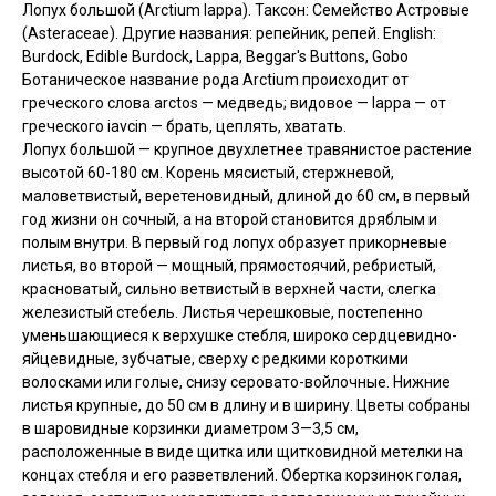
Лопух большой (Arctium lappa). Таксон: Семейство Астровые
(Asteraceae). Другие названия: репейник, репей. English:
Burdock, Edible Burdock, Lappa, Beggar's Buttons, Gobo
Ботаническое название рода Arctium происходит от
греческого слова arctos — медведь; видовое — lappa — от
греческого iavcin — брать, цеплять, хватать.
Лопух большой — крупное двухлетнее травянистое растение
высотой 60-180 см. Корень мясистый, стержневой,
маловетвистый, веретеновидный, длиной до 60 см, в первый
год жизни он сочный, а на второй становится дряблым и
полым внутри. В первый год лопух образует прикорневые
листья, во второй — мощный, прямостоячий, ребристый,
красноватый, сильно ветвистый в верхней части, слегка
железистый стебель. Листья черешковые, постепенно
уменьшающиеся к верхушке стебля, широко сердцевидно-
яйцевидные, зубчатые, сверху с редкими короткими
волосками или голые, снизу серовато-войлочные. Нижние
листья крупные, до 50 см в длину и в ширину. Цветы собраны
в шаровидные корзинки диаметром 3—3,5 см,
расположенные в виде щитка или щитковидной метелки на
концах стебля и его разветвлений. Обертка корзинок голая,