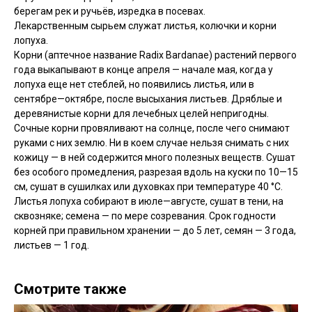
берегам рек и ручьёв, изредка в посевах.
Лекарственным сырьем служат листья, колючки и корни
лопуха.
Корни (аптечное название Radix Bardanae) растений первого
года выкапывают в конце апреля — начале мая, когда у
лопуха еще нет стеблей, но появились листья, или в
сентябре—октябре, после высыхания листьев. Дряблые и
деревянистые корни для лечебных целей непригодны.
Сочные корни провяливают на солнце, после чего снимают
руками с них землю. Ни в коем случае нельзя снимать с них
кожицу — в ней содержится много полезных веществ. Сушат
без особого промедления, разрезая вдоль на куски по 10—15
см, сушат в сушилках или духовках при температуре 40 °С.
Листья лопуха собирают в июле—августе, сушат в тени, на
сквозняке; семена — по мере созревания. Срок годности
корней при правильном хранении — до 5 лет, семян — 3 года,
листьев — 1 год.
Смотрите также