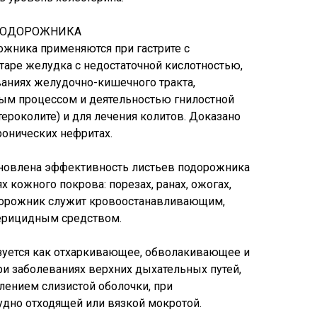
ПОДОРОЖНИКА
жника применяются при гастрите с
таре желудка с недостаточной кислотностью,
ваниях желудочно-кишечного тракта,
ым процессом и деятельностью гнилостной
ероколите) и для лечения колитов. Доказано
ронических нефритах.
новлена эффективность листьев подорожника
 кожного покрова: порезах, ранах, ожогах,
одорожник служит кровоостанавливающим,
ерицидным средством.
зуется как отхаркивающее, обволакивающее и
ри заболеваниях верхних дыхательных путей,
ением слизистой оболочки, при
удно отходящей или вязкой мокротой.