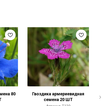
мена 80
Гвоздика армериевидная
Др
Т
семена 20 ШТ