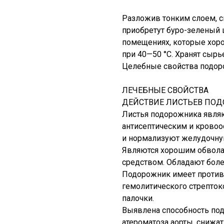
Разложив тонким слоем, с
приобретут буро-зеленый 
помещениях, которые хоро
при 40—50 °С. Хранят сырь
Целебные свойства подоро
ЛЕЧЕБНЫЕ СВОЙСТВА
ДЕЙСТВИЕ ЛИСТЬЕВ ПО
Листья подорожника явля
антисептическим и крово
и нормализуют желудочну
Являются хорошим обвол
средством. Обладают бол
Подорожник имеет противо
гемолитического стрепток
палочки.
Выявлена способность по
атероматоза аорты, снижат