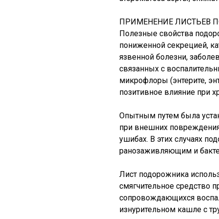
ПРИМЕНЕНИЕ ЛИСТЬЕВ 
Полезные свойства подоро
пониженной секрецией, ка
язвенной болезни, заболе
связанных с воспалительн
микрофлоры (энтерите, энт
позитивное влияние при х
Опытным путем была уста
при внешних повреждениях
ушибах. В этих случаях п
ранозаживляющим и бакт
Лист подорожника исполь
смягчительное средство п
сопровождающихся воспал
изнурительном кашле с тр