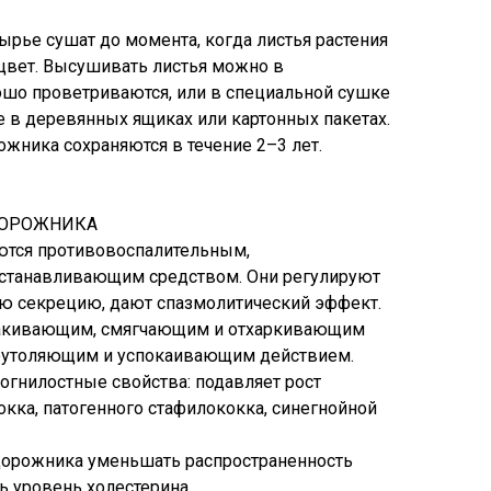
ырье сушат до момента, когда листья растения
цвет. Высушивать листья можно в
шо проветриваются, или в специальной сушке
е в деревянных ящиках или картонных пакетах.
жника сохраняются в течение 2–3 лет.
ДОРОЖНИКА
ются противовоспалительным,
останавливающим средством. Они регулируют
ю секрецию, дают спазмолитический эффект.
акивающим, смягчающим и отхаркивающим
еутоляющим и успокаивающим действием.
гнилостные свойства: подавляет рост
окка, патогенного стафилококка, синегнойной
дорожника уменьшать распространенность
ь уровень холестерина.