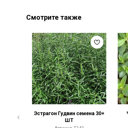
Смотрите также
Ладушка
Эстрагон Гудвин семена 30+
ШТ
ШТ