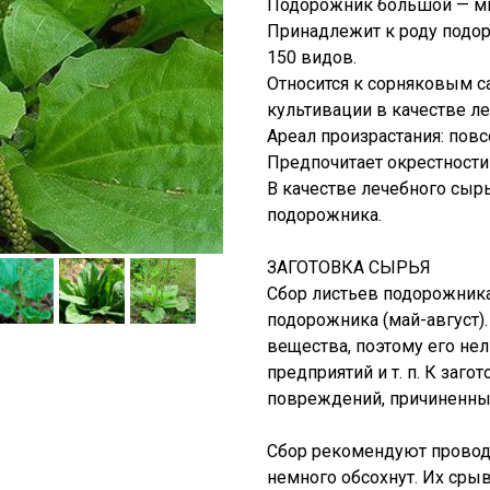
Подорожник большой — мно
Принадлежит к роду подор
150 видов.
Относится к сорняковым с
культивации в качестве ле
Ареал произрастания: повс
Предпочитает окрестности 
В качестве лечебного сыр
подорожника.
ЗАГОТОВКА СЫРЬЯ
Сбор листьев подорожника
подорожника (май-август)
вещества, поэтому его нел
предприятий и т. п. К заг
повреждений, причиненны
Сбор рекомендуют проводи
немного обсохнут. Их сры