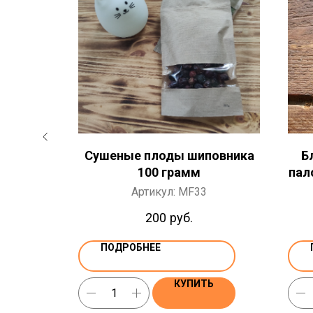
анто 3
Сушеные плоды шиповника
Б
амм /
100 грамм
пал
 Santo
Артикул:
MF33
200
руб.
ПОДРОБНЕЕ
Ь
КУПИТЬ