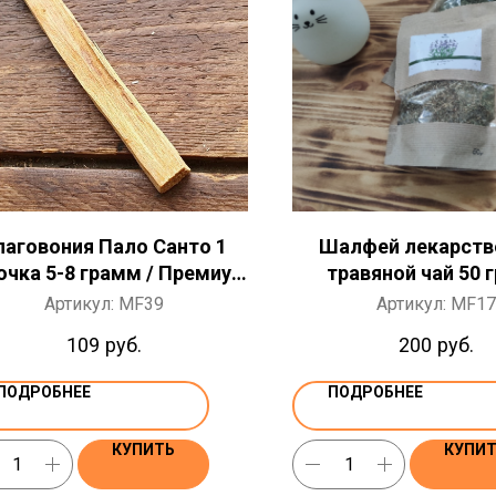
лаговония Пало Санто 1
Шалфей лекарств
очка 5-8 грамм / Премиум
травяной чай 50 
класс Palo Santo
Артикул:
MF39
Артикул:
MF17
109
руб.
200
руб.
ПОДРОБНЕЕ
ПОДРОБНЕЕ
КУПИТЬ
КУПИ