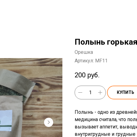
Полынь горькая
Орешка
Артикул:
MF11
200
руб.
КУПИТЬ
Полынь - одно из древней
медицина считала, что по
вызывает аппетит, выводи
внутригрудные и грудные в