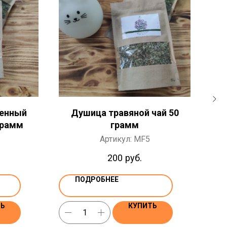
енный
Душица травяной чай 50
Э
грамм
грамм
Артикул:
MF5
200
руб.
ПОДРОБНЕЕ
ТЬ
КУПИТЬ