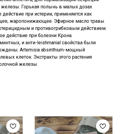
 железы. Горькая полынь в малых дозах
действие при истерии, применяется как
щее, жаропонижающее. Эфирное масло травы
ктерицидным и противогрибковым действием.
е действие при болезни Крона.
ьминтных, и анти-leishmanial свойства были
ждены. Artemisia absinthium-мощный
левых клеток. Экстракты этого растения
олочной железы.