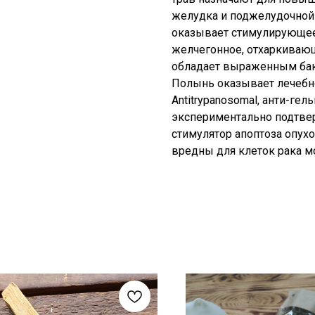
желудка и поджелудочной
оказывает стимулирующее 
желчегонное, отхаркиваю
обладает выраженным ба
Полынь оказывает лечебно
Antitrypanosomal, анти-гел
экспериментально подтвер
стимулятор апоптоза опухо
вредны для клеток рака м