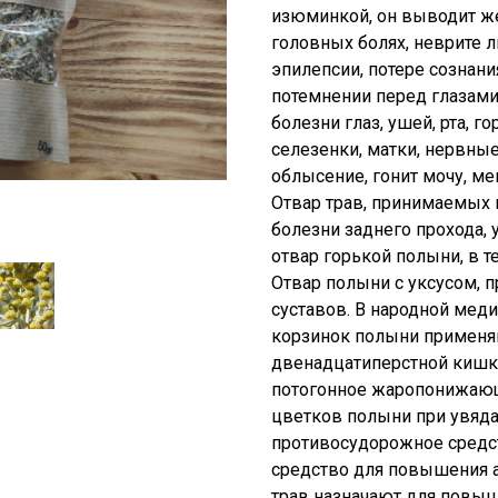
изюминкой, он выводит же
головных болях, неврите л
эпилепсии, потере сознан
потемнении перед глазами.
болезни глаз, ушей, рта, г
селезенки, матки, нервные
облысение, гонит мочу, ме
Отвар трав, принимаемых в
болезни заднего прохода, 
отвар горькой полыни, в те
Отвар полыни с уксусом, 
суставов. В народной мед
корзинок полыни применя
двенадцатиперстной кишки
потогонное жаропонижающ
цветков полыни при увяда
противосудорожное средст
средство для повышения а
трав назначают для повыш