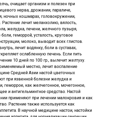
лчь, очищает организм и полезен при
ицевого нерва, дрожании, параличе,
ия, ночных кошмарах, головокружении,
 Растение лечит меланхолию, вялость,
орла, желудка, печени, желчного пузыря,
 боли, геморрой, усталость, круговое
нструации, молоко, выводит всех глистов.
нутрь, лечит водянку, боли в суставах,
укрепляет ослабленную печень. Если пить
чение 10 дней по 100 гр., вылечит желтуху.
применяемый местно, лечит воспаление
ицине Средней Азии настой цветочных
ют при язвенной болезни желудка и
, геморрое, как желчегонное, мочегонное,
ее и антигельминтное средство. Настой
нии применяют при лечении малокровия и как
во. Растение также используется как
ппетита. В научной медицине настои, настойки
ения аппетита, для нормализации секреции