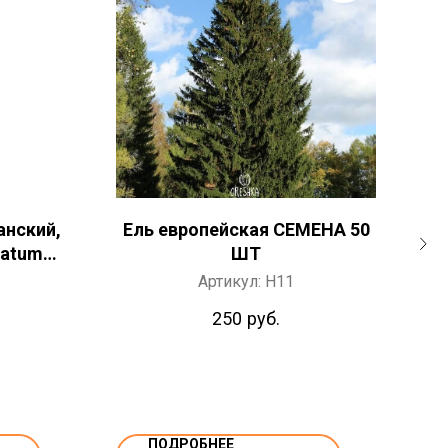
анский,
Ель европейская СЕМЕНА 50
Со
natum
ШТ
Т
Артикул:
H11
250
руб.
ПОДРОБНЕЕ