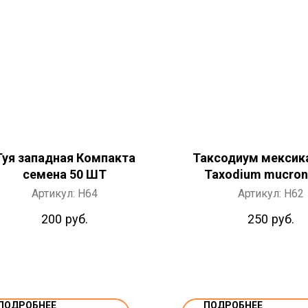
Туя западная Компакта
Таксодиум мексик
семена 50 ШТ
Taxodium mucro
семена 20 Ш
Артикул:
H64
Артикул:
H62
200
руб.
250
руб.
ПОДРОБНЕЕ
ПОДРОБНЕЕ