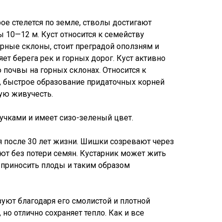
ое стелется по земле, стволы достигают
 10—12 м. Куст относится к семейству
орные склоны, стоит преградой оползням и
т берега рек и горных дорог. Куст активно
 почвы на горных склонах. Относится к
, быстрое образование придаточных корней
ую живучесть.
учками и имеет сизо-зеленый цвет.
 после 30 лет жизни. Шишки созревают через
ают без потери семян. Кустарник может жить
я приносить плоды и таким образом
уют благодаря его смолистой и плотной
 но отлично сохраняет тепло. Как и все