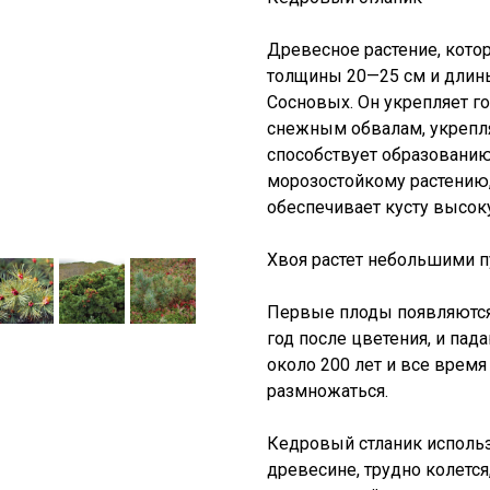
Древесное растение, котор
толщины 20—25 см и длины
Сосновых. Он укрепляет г
снежным обвалам, укрепляе
способствует образованию
морозостойкому растению
обеспечивает кусту высок
Хвоя растет небольшими п
Первые плоды появляются
год после цветения, и пад
около 200 лет и все врем
размножаться.
Кедровый стланик использ
древесине, трудно колется,