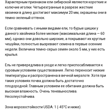
Характерным признаком ели сибирской являются короткие и
колючие иголки. Четырехгранные в разрезе жесткие
хвоинки в длину достигают максимум 20 мм, окрашены они в
темно-зеленый оттенок.
Если сравнивать с иными видами ели, то бурые шишки у
данного хвойника более мелкие (максимальная длина — 60
мм), однако они довольно широкие, а покрывают их круглые
чешуйки, полностью вызревают семена в первые осенние
недели. Величина темно-серых семян около 5 мм, у них есть
крылья.
Ель не привередлива в уходе и легко приспосабливается к
суровым условиям существования. Легко переносит низкие
температуры и распространена в вечной мерзлоте. Хотя при
таких условиях почва должна быть достаточно
плодородной. Главным условием ее обитания должна быть
высокая влажность. Очень теневынослива.
Несолеустойчива.
Зона морозостойкости USDA: 1 (-45°C и ниже).