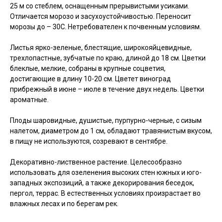
25 м со стеблем, оснащенным прерывистыми усиками.
Отличается морозо и засухоустойчивостью. Переносит
морозы до – 30С. Нетребователен к почвенным условиям.
Листья ярко-зеленые, блестящие, широкояйцевидные,
трехлопастные, зубчатые по краю, длиной до 18 см. Цветки
блеклые, мелкие, собраны в крупные соцветия,
достигающие в длину 10-20 см. Цветет виноград
прибрежный в июне – июле в течение двух недель. Цветки
ароматные.
Плоды шаровидные, душистые, пурпурно-черные, с сизым
налетом, диаметром до 1 см, обладают травянистым вкусом,
в пищу не используются, созревают в сентябре.
Декоративно-лиственное растение. Целесообразно
использовать для озеленения высоких стен южных и юго-
западных экспозиций, а также декорирования беседок,
пергол, террас. В естественных условиях произрастает во
влажных лесах и по берегам рек.