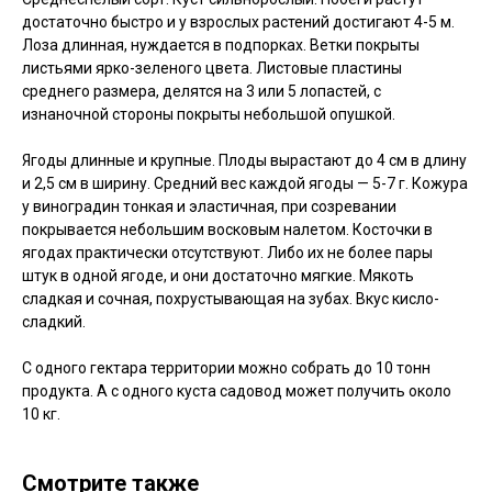
достаточно быстро и у взрослых растений достигают 4-5 м.
Лоза длинная, нуждается в подпорках. Ветки покрыты
листьями ярко-зеленого цвета. Листовые пластины
среднего размера, делятся на 3 или 5 лопастей, с
изнаночной стороны покрыты небольшой опушкой.
Ягоды длинные и крупные. Плоды вырастают до 4 см в длину
и 2,5 см в ширину. Средний вес каждой ягоды — 5-7 г. Кожура
у виноградин тонкая и эластичная, при созревании
покрывается небольшим восковым налетом. Косточки в
ягодах практически отсутствуют. Либо их не более пары
штук в одной ягоде, и они достаточно мягкие. Мякоть
сладкая и сочная, похрустывающая на зубах. Вкус кисло-
сладкий.
С одного гектара территории можно собрать до 10 тонн
продукта. А с одного куста садовод может получить около
10 кг.
Смотрите также