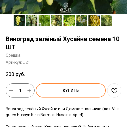
Виноград зелёный Хусайне семена 10
ШТ
Орешка
Артикул:
Li21
200
руб.
КУПИТЬ
Виноград зелёный Хусайне или Дамские пальчики (лат. Vitis
green Husayn Kelin Barmak, Husain striped)
Среднеспелый сорт. Куст сильнорослый. Побеги растут