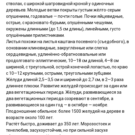
стволах, с широкой шатровидной кроной у одиночных
деревьев. Молодые ветви покрыты густым жёлто-серым
опушением, годовалые — почти голые. Почки яйцевидные,
острые, с красновато-бурыми, опушёнными чешуями,
окружены длинными (до 1,5 см длины), линейными, густо
опушёнными прилистниками.
Листья похожи на листья каштана посевного (съедобного), в
основании клиновидные, закруглённые или слегка
сердцевидные, удлинённо-обратноовальные или
продолговато-эллиптические, 10—18 см длиной, 4—8 см
шириной, с треугольной, острой конечной лопастью, по краю
с 10—12 крупными, острыми, треугольными зубцами.
Жёлуди длиной 2,5—3,5 см и шириной до 2,7 см, в 2—3 раза
длиннее плюски. Развитие желудей происходит за один или
два вегетационных периода. Жёлуди, развивающиеся за
два вегетационных периода созревают в сентябре, а
развивающиеся за один год — в октябре — ноябре.
Плодоношение обильное: более 1500 желудей на дереве в
возрасте около 100 лет.
Растёт быстро, доживает до 350 лет. Морозостоек и
тенелюбив, засухоустойчив, но при сильной засухе