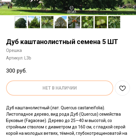
Дуб каштанолистный семена 5 ШТ
Орешка
Артикул:
L3b
300
руб.
НЕТ В НАЛИЧИИ
Дуб каштанолистный (лат. Quercus castaneifolia).
Листопадное дерево, вид рода Дуб (Quercus) семейства
Буковые (Fagaceae). Дерево до 25—40 м высотой, со
стройным стволом с диаметром до 160 см, с гладкой серой
корой на молодых ветвях, тёмной, глубокотрещиноватой на