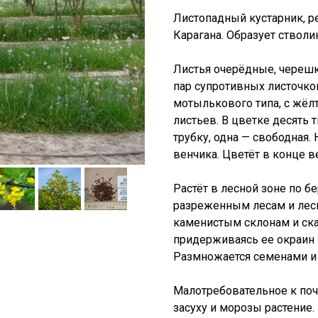
Листопадный кустарник, р
Карагана. Образует стволи
Листья очерёдные, черешк
пар супротивных листочко
мотылькового типа, с жёлт
листьев. В цветке десять 
трубку, одна — свободная.
венчика. Цветёт в конце в
Растёт в лесной зоне по бе
разреженным лесам и лесн
каменистым склонам и скал
придерживаясь ее окраин 
Размножается семенами и
Малотребовательное к по
засуху и морозы растение