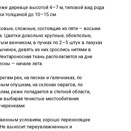
еже деревце высотой 4—7 м, типовой вид рода
ки толщиной до 10—15 см.
овые, сложные, состоящие из пяти — восьми
в. Цветки довольно крупные, обоеполые,
ым венчиком, в пучках по 2—5 штук в пазухах
тычинок, девять из них срослись нитями в
 Нектароносная ткань располагается на дне
есны — начале лета.
регам рек, на песках и галечниках, по
ым опушкам, на склонах оврагов, по
ам, реже попадается в степной области,
и выбирая тенистые местообитания.
 черенками.
чвенным условиям, хорошо переносящее
. Не выносит переувлажненных и