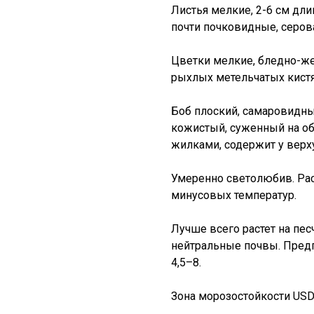
Листья мелкие, 2-6 см дли
почти почковидные, серов
Цветки мелкие, бледно-же
рыхлых метельчатых кистях
Боб плоский, самаровидный
кожистый, суженный на о
жилками, содержит у верх
Умеренно светолюбив. Рас
минусовых температур.
Лучше всего растет на пес
нейтральные почвы. Предпо
4,5–8.
Зона морозостойкости USDA