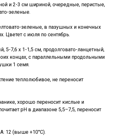
ной и 2-3 см шириной, очередные, перистые,
ато-зеленые.
лтовато-зеленые, в пазушных и конечных
. Цветет с июля по сентябрь.
, 5-7,6 х 1-1,5 см, продолговато-ланцетный,
боих концах, с параллельными продольными
ушки 1 семя.
тение теплолюбивое, не переносит
чанике, хорошо переносит кислые и
читает pH в диапазоне 5,5–7,5, переносит
: 12 (выше +10°C).