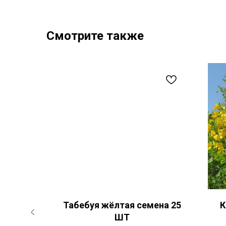
Смотрите также
Паллида
Табебуя жёлтая семена 25
К
Т
ШТ