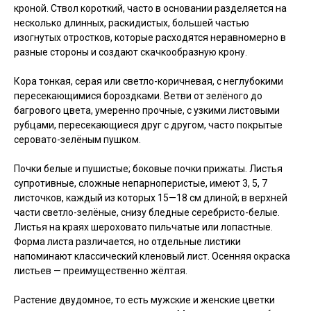
кроной. Ствол короткий, часто в основании разделяется на
несколько длинных, раскидистых, большей частью
изогнутых отростков, которые расходятся неравномерно в
разные стороны и создают скачкообразную крону.
Кора тонкая, серая или светло-коричневая, с неглубокими
пересекающимися бороздками. Ветви от зелёного до
багрового цвета, умеренно прочные, с узкими листовыми
рубцами, пересекающиеся друг с другом, часто покрытые
серовато-зелёным пушком.
Почки белые и пушистые; боковые почки прижаты. Листья
супротивные, сложные непарноперистые, имеют 3, 5, 7
листочков, каждый из которых 15—18 см длиной; в верхней
части светло-зелёные, снизу бледные серебристо-белые.
Листья на краях шероховато пильчатые или лопастные.
Форма листа различается, но отдельные листики
напоминают классический кленовый лист. Осенняя окраска
листьев — преимущественно жёлтая.
Растение двудомное, то есть мужские и женские цветки