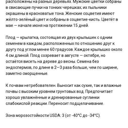
расположены на разных деревьях. Мужские цветки собраны
в свисающие пучки на тонких черешках; их пыльники
окрашены в красноватые тона. Женские соцветия имеют
жёлто-зелёный цвет и собраны в соцветие-кисть. Цветёт в
мае — начале июня на протяжении 15 дней.
Плод — крылатка, состоящая из двух крылышек с одним
семенем в каждом, расположенных по отношению друг к
другу под углом менее 60 градусов. Каждое крылышко около
4 см длиной. Плод созревает в августе — октябре, но
остаётся висеть на дереве до весны. Семена без
эндоспермов, по длине в 2—3 раза больше, чем по ширине,
заметно сморщенные.
К почвам нетребователен. Выносит как сухие, так и влажные
почвы с высоким уровнем грунтовых вод. Предпочитает
хорошо увлажнённые и дренированные суглинки
слабокислой реакции. Переносит подщелачивание.
Зона морозостойкости USDA: 3 (от -40°C до -34°C).