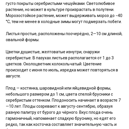
густо покрыты серебристыми чешуйками. Светолюбивое
растение, но может в культуре произрастать в полутени.
Морозостойкое растение, может выдерживать мороз до −40
°C, тем не менее в холодные зимы могут подмерзать побеги.
Листья простые, расположены поочерёдно, 2—10 см длиной,
овальной формы.
Цветки душистые, желтоватые изнутри, снаружи
серебристые. В пазухах листьев располагается от 1 до 3
цветков. Околоцветник колокольчатый. Цветение
происходит с июня по июль, изредка может повторяться в
августе.
Плод — костянка, шаровидной или яйцевидной формы,
небольшого размером до 1 см, цвета спелой брусники с
серебристым оттенком. Плодоносить начинает в возрасте 7
—10 лет. Плоды созревают к августу-сентябрю, образуя
разную палитру от бурого до чёрного. Вкус плода очень
гармоничный, напоминает сладкую бруснику, но едят его
редко, так как косточка составляет значительную часть и