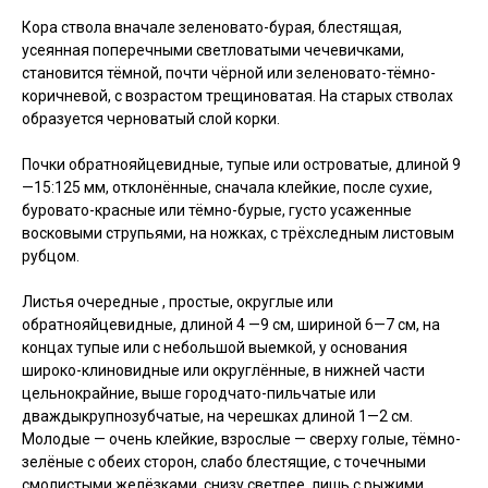
Кора ствола вначале зеленовато-бурая, блестящая,
усеянная поперечными светловатыми чечевичками,
становится тёмной, почти чёрной или зеленовато-тёмно-
коричневой, с возрастом трещиноватая. На старых стволах
образуется черноватый слой корки.
Почки обратнояйцевидные, тупые или островатые, длиной 9
—15:125 мм, отклонённые, сначала клейкие, после сухие,
буровато-красные или тёмно-бурые, густо усаженные
восковыми струпьями, на ножках, с трёхследным листовым
рубцом.
Листья очередные , простые, округлые или
обратнояйцевидные, длиной 4 —9 см, шириной 6—7 см, на
концах тупые или с небольшой выемкой, у основания
широко-клиновидные или округлённые, в нижней части
цельнокрайние, выше городчато-пильчатые или
дваждыкрупнозубчатые, на черешках длиной 1—2 см.
Молодые — очень клейкие, взрослые — сверху голые, тёмно-
зелёные с обеих сторон, слабо блестящие, с точечными
смолистыми желёзками, снизу светлее, лишь с рыжими