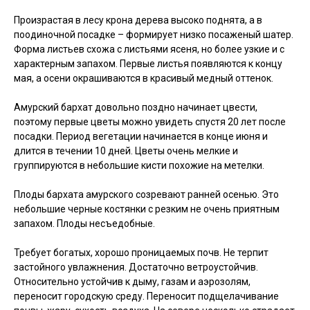
Произрастая в лесу крона дерева высоко поднята, а в
поодиночной посадке – формирует низко посаженый шатер.
Форма листьев схожа с листьями ясеня, но более узкие и с
характерным запахом. Первые листья появляются к концу
мая, а осени окрашиваются в красивый медный оттенок.
Амурский бархат довольно поздно начинает цвести,
поэтому первые цветы можно увидеть спустя 20 лет после
посадки. Период вегетации начинается в конце июня и
длится в течении 10 дней. Цветы очень мелкие и
группируются в небольшие кисти похожие на метелки.
Плоды бархата амурского созревают ранней осенью. Это
небольшие черные костянки с резким не очень приятным
запахом. Плоды несъедобные.
Требует богатых, хорошо проницаемых почв. Не терпит
застойного увлажнения. Достаточно ветроустойчив.
Относительно устойчив к дыму, газам и аэрозолям,
переносит городскую среду. Переносит подщелачивание