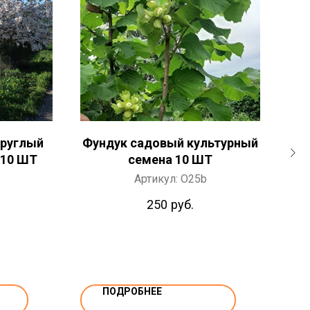
круглый
Фундук садовый культурный
Гр
 10 ШТ
семена 10 ШТ
т
Артикул:
O25b
250
руб.
ПОДРОБНЕЕ