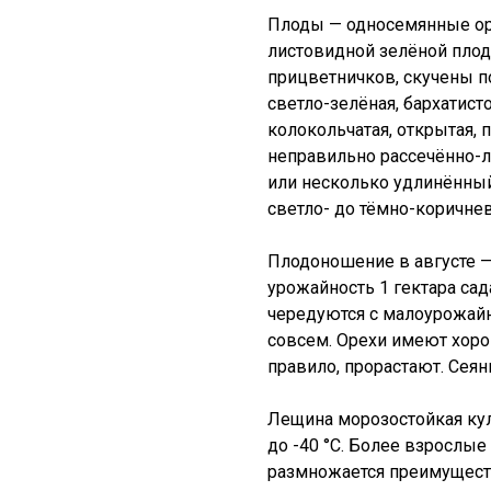
Плоды — односемянные ор
листовидной зелёной плод
прицветничков, скучены п
светло-зелёная, бархатис
колокольчатая, открытая, 
неправильно рассечённо-л
или несколько удлинённый
светло- до тёмно-коричне
Плодоношение в августе —
урожайность 1 гектара сад
чередуются с малоурожай
совсем. Орехи имеют хор
правило, прорастают. Сеян
Лещина морозостойкая кул
до -40 °C. Более взрослые
размножается преимущест