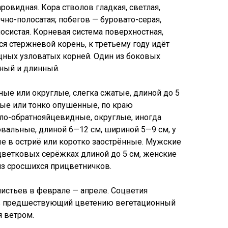
овидная. Кора стволов гладкая, светлая,
чно-полосатая; побегов — буровато-серая,
осистая. Корневая система поверхностная,
я стержневой корень, к третьему году идёт
щных узловатых корней. Один из боковых
ный и длинный.
ные или округлые, слегка сжатые, длиной до 5
лые или тонко опушённые, по краю
гло-обратнояйцевидные, округлые, иногда
вальные, длиной 6—12 см, шириной 5—9 см, у
 в остриё или коротко заострённые. Мужские
ветковых серёжках длиной до 5 см, женские
из сросшихся прицветничков.
листьев в феврале — апреле. Соцветия
в предшествующий цветению вегетационный
я ветром.