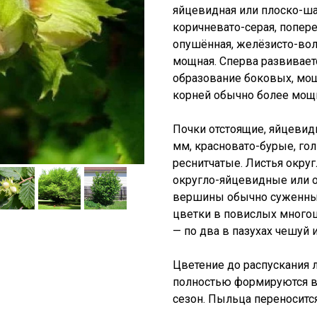
яйцевидная или плоско-шар
коричневато-серая, попере
опушённая, желёзисто-вол
мощная. Сперва развиваетс
образование боковых, мо
корней обычно более мощ
Почки отстоящие, яйцевид
мм, красновато-бурые, го
реснитчатые. Листья окру
округло-яйцевидные или о
вершины обычно суженные
цветки в повислых многоц
— по два в пазухах чешуй 
Цветение до распускания 
полностью формируются 
сезон. Пыльца переноситс