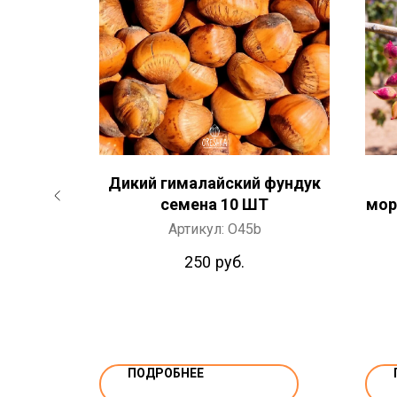
ойкий
Дикий гималайский фундук
5 ШТ
семена 10 ШТ
мор
се
Артикул:
O45b
250
руб.
ПОДРОБНЕЕ