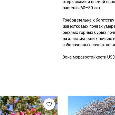
отпрысками и пнёвой пор
растения 60—80 лет.
Требовательна к богатству
известковых почвах умере
рыхлых горных бурых почва
на аллювиальных почвах в
заболоченных почвах не вс
Зона морозостойкости USDA: