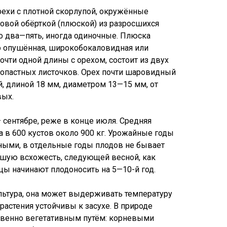
ехи с плотной скорлупой, окружённые
овой обёрткой (плюской) из разросшихся
о два—пять, иногда одиночные. Плюска
то опушённая, широкобокаловидная или
почти одной длины с орехом, состоит из двух
опастных листочков. Орех почти шаровидный
, длиной 18 мм, диаметром 13—15 мм, от
вых.
 сентябре, реже в конце июля. Средняя
а в 600 кустов около 900 кг. Урожайные годы
ными, в отдельные годы плодов не бывает
ошую всхожесть, следующей весной, как
цы начинают плодоносить на 5—10-й год.
ьтура, она может выдерживать температуру
 растения устойчивы к засухе. В природе
венно вегетативным путём: корневыми