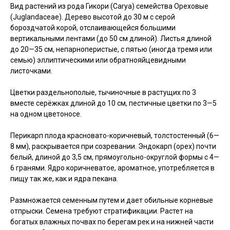
Вид растений из рода Гикори (Carya) семейства Ореховые
(Juglandaceae). Дерево высотой до 30 м с серой
бороздчатой корой, отслаивающейся большими
вертикальными лентами (до 50 см длиной). Листья длиной
до 20—35 см, непарноперистые, с пятью (иногда тремя или
семью) эллиптическими или обратнояйцевидными
листочками.
Цветки раздельнополые, тычиночные в растущих по 3
вместе серёжках длиной до 10 см, пестичные цветки по 3—5
на одном цветоносе.
Перикарп плода красновато-коричневый, толстостенный (6—
8 мм), раскрывается при созревании. Эндокарп (орех) почти
белый, длиной до 3,5 см, прямоугольно-округлой формы с 4—
6 гранями. Ядро коричневатое, ароматное, употребляется в
пищу так же, как и ядра пекана.
Размножается семенным путем и дает обильные корневые
отпрыски. Семена требуют стратифика­ции. Растет на
богатых влажных почвах по берегам рек и на нижней части