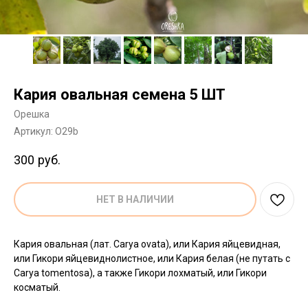
Кария овальная семена 5 ШТ
Орешка
Артикул:
O29b
300
руб.
НЕТ В НАЛИЧИИ
Кария овальная (лат. Carya ovata), или Кария яйцевидная,
или Гикори яйцевиднолистное, или Кария белая (не путать с
Carya tomentosa), а также Гикори лохматый, или Гикори
косматый.