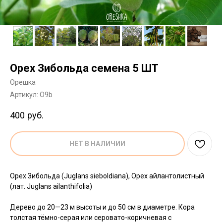
Орех Зибольда семена 5 ШТ
Орешка
Артикул:
O9b
400
руб.
НЕТ В НАЛИЧИИ
Орех Зибольда (Juglans sieboldiana), Орех айлантолистный
(лат. Juglans ailanthifolia)
Дерево до 20—23 м высоты и до 50 см в диаметре. Кора
толстая тёмно-серая или серовато-коричневая с