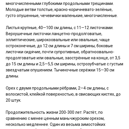
многочисленными глубокими продольными трещинами.
Молодые ветви толстые, красно-коричневато-зелёные,
густо опушенные, чечевички маленькие, многочисленные.
Листья крупные, 40—100 см длины, с 11—12 листочками.
Верхушечные листочки ланцетно-продолговатые,
эллиптические, широкоовальные или овальные, чаще
остроконечные, до 12 см длины и 7 см ширины, боковые
листочки сидячие, почти супротивные, обратноовально-
продолговатые или овальные, заострённые на конце, от 3,5
до 15 см длины и 2,5—5,5 см ширины, острозубчатые с густым
звездчатым опушением. Тычиночные серёжки 15—30 см
длины.
Орех с двумя продольными рёбрами, 2—4 см длины, с
волосистой, клейкой поверхностью, в свисающих кистях, до
20 штук.
Продолжительность жизни 200-300 лет. Растёт, по
сравнению с менее ценным маньчжурским орехом,
несколько медленнее. Один из весьма зимостойких