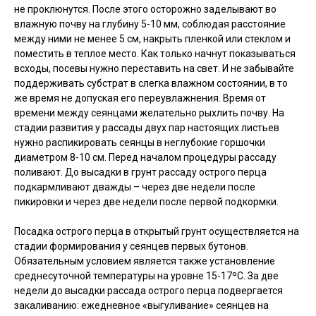
не проклюнутся. После этого осторожно заделывают во
влажную почву на глубину 5-10 мм, соблюдая расстояние
между ними не менее 5 см, накрыть пленкой или стеклом и
поместить в теплое место. Как только начнут показываться
всходы, посевы нужно переставить на свет. И не забывайте
поддерживать субстрат в слегка влажном состоянии, в то
же время не допуская его переувлажнения. Время от
времени между сеянцами желательно рыхлить почву. На
стадии развития у рассады двух пар настоящих листьев
нужно распикировать сеянцы в неглубокие горшочки
диаметром 8-10 см. Перед началом процедуры рассаду
поливают. До высадки в грунт рассаду острого перца
подкармливают дважды – через две недели после
пикировки и через две недели после первой подкормки.
Посадка острого перца в открытый грунт осуществляется на
стадии формирования у сеянцев первых бутонов.
Обязательным условием является также установление
среднесуточной температуры на уровне 15-17ºC. За две
недели до высадки рассада острого перца подвергается
закаливанию: ежедневное «выгуливание» сеянцев на