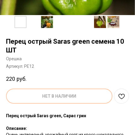
Перец острый Saras green семена 10
ШТ
Орешка
Артикул:
PE12
220
руб.
НЕТ В НАЛИЧИИ
Перец острый Saras green, Сарас грин
Описание:
Очень интересный, урожайный сорт из кросс-шоколадного