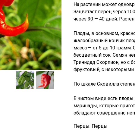
На растении может одновр
Зацветает перец через 10
через 30 — 40 дней. Расте
Плоды, в основном, красно
жалообразный кончик плода
масса — от 5 до 10 грамм.
бесцветный сок. Семян не
Тринидад Скорпион, но с 
фруктовый, с некоторыми
По шкале Сковилла степень
В чистом виде есть плоды 
маринады, которые пригот
обладают совершенно не
Перцы: Перцы