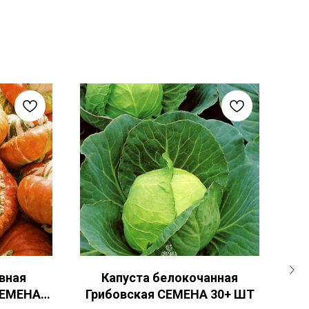
вная
Капуста белокочанная
П
СЕМЕНА 5
Грибовская СЕМЕНА 30+ ШТ