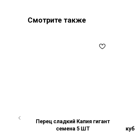
Смотрите также
еневый
Перец сладкий Капия гигант
 ШТ
семена 5 ШТ
куб