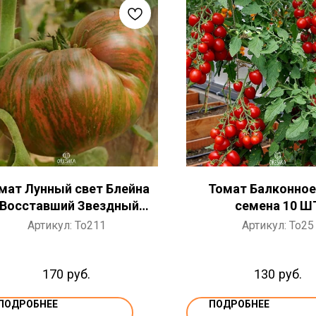
мат Лунный свет Блейна
Томат Балконное
(Восставший Звездный
семена 10 Ш
требитель) семена 10 ШТ
Артикул:
To211
Артикул:
To25
170
руб.
130
руб.
ПОДРОБНЕЕ
ПОДРОБНЕЕ