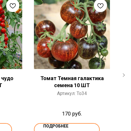
 чудо
Томат Темная галактика
Т
Т
семена 10 ШТ
Артикул:
To34
170
руб.
ПОДРОБНЕЕ