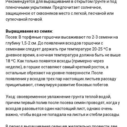
Рекомендуется для выращивания в открытом грунте и под
пленочными укрытиями. Предпочитает солнечное,
защищенное от сквозняков место с легкой, песчаной или
супесчаной почвой.
Выращивание из семян:
Посев: В торфяные горшочки высаживают по 2-3 семени на
глубину 1,5-2 см. До появления всходов горшочки с
семенами следует держать при температуре 20-25 ºC в
дневное время, а ночная температура должна быть не выше
18 ºC. Как только появятся всходы (примерно через
неделю), в горшке оставляют самый крепкий росток, а
остальные обрезают на уровне поверхности. После
появления у всходов трех пар настоящих листьев рассаду
прищипывают, стимулируя развитие боковых побегов.
Уход: своевременное увлажнение грунта теплой водой,
причем первый полив после посева семян проводят, когда у
всходов разовьется один настоящий лист, однако очень
важно, чтобы вода не попадала на листья и стебли рассады.
В период выращивания сеянцев желательно провести две