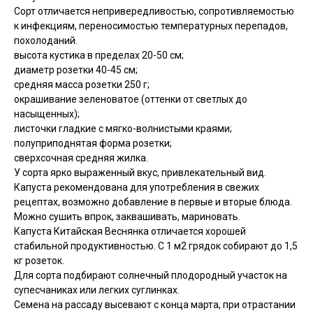
Сорт отличается непривередливостью, сопротивляемостью
к инфекциям, переносимостью температурных перепадов,
похолоданий.
высота кустика в пределах 20-50 см;
диаметр розетки 40-45 см;
средняя масса розетки 250 г;
окрашивание зеленоватое (оттенки от светлых до
насыщенных);
листочки гладкие с мягко-волнистыми краями;
полуприподнятая форма розетки;
сверхсочная средняя жилка.
У сорта ярко выраженный вкус, привлекательный вид.
Капуста рекомендована для употребления в свежих
рецептах, возможно добавление в первые и вторые блюда.
Можно сушить впрок, заквашивать, мариновать.
Капуста Китайская Веснянка отличается хорошей
стабильной продуктивностью. С 1 м2 грядок собирают до 1,5
кг розеток.
Для сорта подбирают солнечный плодородный участок на
супесчаниках или легких суглинках.
Семена на рассаду высевают с конца марта, при отрастании