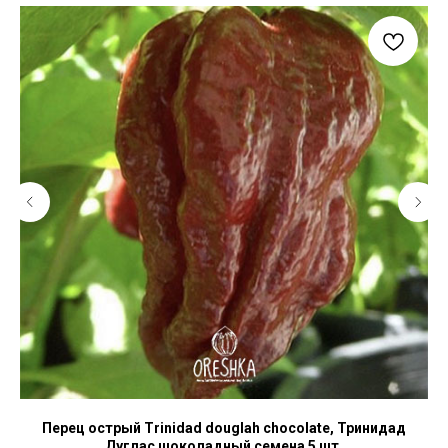
Перец острый Trinidad douglah chocolate, Тринидад
Б
Дуглас шоколадный семена 5 шт.