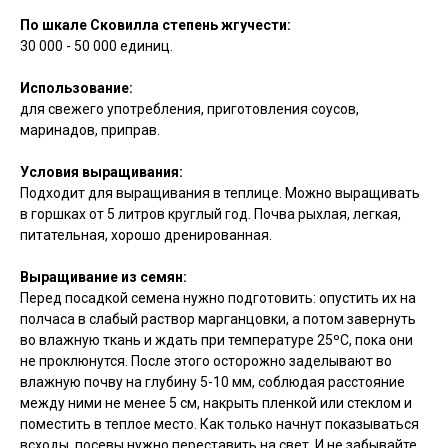
По шкале Сковилла степень жгучести:
30 000 - 50 000 единиц.
Использование:
для свежего употребления, приготовления соусов,
маринадов, приправ.
Условия выращивания:
Подходит для выращивания в теплице. Можно выращивать
в горшках от 5 литров круглый год. Почва рыхлая, легкая,
питательная, хорошо дренированная.
Выращивание из семян:
Перед посадкой семена нужно подготовить: опустить их на
полчаса в слабый раствор марганцовки, а потом завернуть
во влажную ткань и ждать при температуре 25ºC, пока они
не проклюнутся. После этого осторожно заделывают во
влажную почву на глубину 5-10 мм, соблюдая расстояние
между ними не менее 5 см, накрыть пленкой или стеклом и
поместить в теплое место. Как только начнут показываться
всходы, посевы нужно переставить на свет. И не забывайте