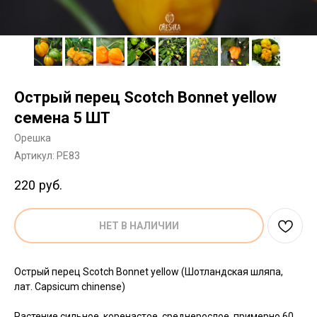
Острый перец Scotch Bonnet yellow
семена 5 ШТ
Орешка
Артикул:
PE83
220
руб.
НЕТ В НАЛИЧИИ
Острый перец Scotch Bonnet yellow (Шотландская шляпа,
лат. Capsicum chinense)
Растение сильное, коренастое, среднерослое, примерно 60