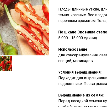
Плоды длинные узкие, дли
темно-красные. Вес плодов
перечным ароматом. Толщи
По шкале Сковилла степе
5 000 - 15 000 единиц
Использование:
для консервирования, све
специй, маринадов.
Условия выращивания:
Подходит для выращивания
подоконнике. Почва рыхлая
Выращивание из семян:
Перед посадкой семена нуж
слабый раствор марганцов