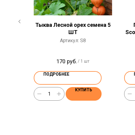
 СЕМЕНА
Тыква Лесной орех семена 5
ШТ
Sco
Артикул:
S8
170
руб.
/
1 шт
ПОДРОБНЕЕ
Ь
КУПИТЬ