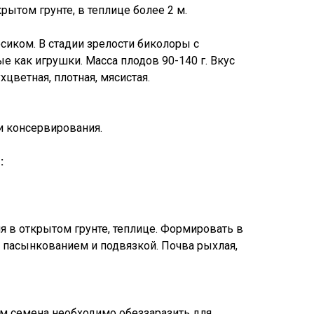
крытом грунте, в теплице более 2 м.
иком. В стадии зрелости биколоры с
е как игрушки. Масса плодов 90-140 г. Вкус
хцветная, плотная, мясистая.
и консервирования.
:
 в открытом грунте, теплице. Формировать в
м пасынкованием и подвязкой. Почва рыхлая,
м семена необходимо обеззаразить для