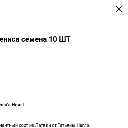
ениса семена 10 ШТ
is's Heart.
антный сорт из Латвии от Татьяны Наглэ.