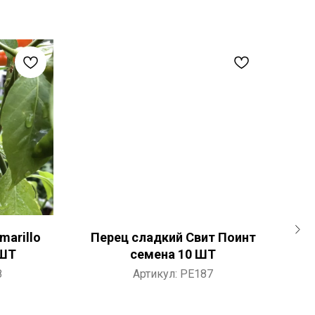
marillo
Перец сладкий Свит Поинт
 ШТ
семена 10 ШТ
8
Артикул:
PE187