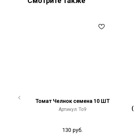
Смотрите также
no Black
Томат Челнок семена 10 ШТ
5 шт.
Артикул:
To9
ис
130
руб.