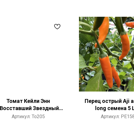
Томат Кейли Энн
Перец острый Aji a
(Восставший Звездный
long семена 5
требитель) семена 10 ШТ
Артикул:
To205
Артикул:
PE15