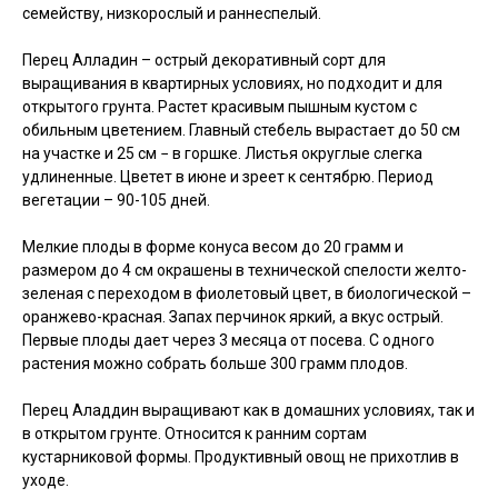
семейству, низкорослый и раннеспелый.
Перец Алладин – острый декоративный сорт для
выращивания в квартирных условиях, но подходит и для
открытого грунта. Растет красивым пышным кустом с
обильным цветением. Главный стебель вырастает до 50 см
на участке и 25 см − в горшке. Листья округлые слегка
удлиненные. Цветет в июне и зреет к сентябрю. Период
вегетации – 90-105 дней.
Мелкие плоды в форме конуса весом до 20 грамм и
размером до 4 см окрашены в технической спелости желто-
зеленая с переходом в фиолетовый цвет, в биологической –
оранжево-красная. Запах перчинок яркий, а вкус острый.
Первые плоды дает через 3 месяца от посева. С одного
растения можно собрать больше 300 грамм плодов.
Перец Аладдин выращивают как в домашних условиях, так и
в открытом грунте. Относится к ранним сортам
кустарниковой формы. Продуктивный овощ не прихотлив в
уходе.