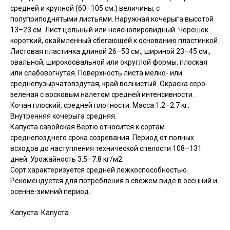
средней и крупной (60–105 см.) величины, с
полуприподнятыми листьями. Наружная кочерыга высотой
13–23 см. Лист цельный или неяснолировидный. Черешок
короткий, окаймленный сбегающей к основанию пластинкой.
Листовая пластинка длиной 26–53 см., шириной 23–45 см.,
овальной, широкоовальной или округлой формы, плоская
или слабовогнутая. Поверхность листа мелко- или
среднепузырчатовздутая, край волнистый. Окраска серо-
зеленая с восковым налетом средней интенсивности.
Кочан плоский, средней плотности. Масса 1.2–2.7 кг.
Внутренняя кочерыга средняя.
Капуста савойская Вертю относится к сортам
среднепозднего срока созревания. Период от полных
всходов до наступления технической спелости 108–131
дней. Урожайность 3.5–7.8 кг/м2.
Сорт характеризуется средней лежкоспособностью.
Рекомендуется для потребления в свежем виде в осенний и
осенне-зимний период.
Капуста: Капуста