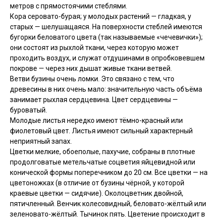
метров с прямостоячими стеблями.
Кора серовато-бурая; у молодых растений — гладкая, у
старых — шелушащаяся. На поверхности стеблей имеются
бугорки беловатого цвета (так называемые «чечевички»);
они состоят из рыхлой ткани, через которую может
проходить воздух, и служат отдушинами в опробковевшем
покрове — через них дышат живые ткани ветвей.
Ветви бузины очень ломки. Это связано с тем, что
древесины в них очень мало: значительную часть объёма
занимает рыхлая сердцевина. Цвет сердцевины —
буроватый.
Молодые листья нередко имеют тёмно-красный или
фиолетовый цвет. Листья имеют сильный характерный
неприятный запах.
Цветки мелкие, обоеполые, пахучие, собраны в плотные
продолговатые метельчатые соцветия яйцевидной или
конической формы поперечником до 20 см. Все цветки — на
цветоножках (в отличие от бузины чёрной, у которой
краевые цветки — сидячие). Околоцветник двойной,
пятичленный. Венчик колесовидный, беловато-жёлтый или
зеленовато-жёлтый. Тычинок пять. Цветение происходит в