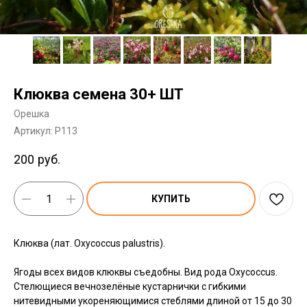
Клюква семена 30+ ШТ
Орешка
Артикул:
P113
200
руб.
КУПИТЬ
Клюква (лат. Oxycoccus palustris).
Ягоды всех видов клюквы съедобны. Вид рода Oxycoccus.
Стелющиеся вечнозелёные кустарнички с гибкими
нитевидными укореняющимися стеблями длиной от 15 до 30