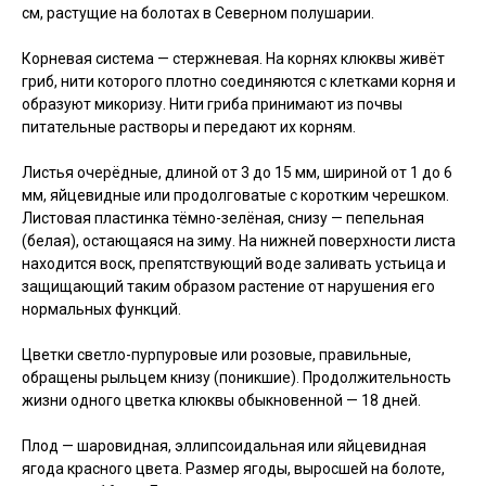
см, растущие на болотах в Северном полушарии.
Корневая система — стержневая. На корнях клюквы живёт
гриб, нити которого плотно соединяются с клетками корня и
образуют микоризу. Нити гриба принимают из почвы
питательные растворы и передают их корням.
Листья очерёдные, длиной от 3 до 15 мм, шириной от 1 до 6
мм, яйцевидные или продолговатые с коротким черешком.
Листовая пластинка тёмно-зелёная, снизу — пепельная
(белая), остающаяся на зиму. На нижней поверхности листа
находится воск, препятствующий воде заливать устьица и
защищающий таким образом растение от нарушения его
нормальных функций.
Цветки светло-пурпуровые или розовые, правильные,
обращены рыльцем книзу (поникшие). Продолжительность
жизни одного цветка клюквы обыкновенной — 18 дней.
Плод — шаровидная, эллипсоидальная или яйцевидная
ягода красного цвета. Размер ягоды, выросшей на болоте,