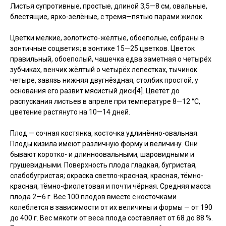
Листья супротивные, простые, длиной 3,5—8 см, овальные,
блестящие, ярко-зелёные, с тремя—пятью парами жилок.
Цветки мелкие, золотисто-жёлтые, обоеполые, собраны в
зонтичные соцветия; в зонтике 15—25 цветков. Цветок
правильный, обоеполый, чашечка едва заметная о четырёх
зубчиках, венчик жёлтый о четырёх лепестках, тычинок
четыре, завязь нижняя двугнёздная, столбик простой, у
основания его развит мясистый диск[4]. Цветёт до
распускания листьев в апреле при температуре 8—12 °C,
цветение растянуто на 10—14 дней.
Плод — сочная костянка, косточка удлинённо-овальная.
Плоды кизила имеют различную форму и величину. Они
бывают коротко- и длинноовальными, шаровидными и
грушевидными. Поверхность плода гладкая, бугристая,
слабобугристая; окраска светло-красная, красная, тёмно-
красная, тёмно-фиолетовая и почти чёрная. Средняя масса
плода 2—6 г. Вес 100 плодов вместе с косточками
колеблется в зависимости от их величины и формы — от 190
до 400 г. Вес мякоти от веса плода составляет от 68 до 88 %.