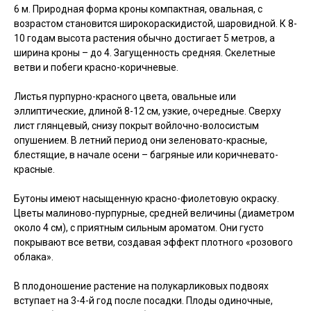
6 м. Природная форма кроны компактная, овальная, с
возрастом становится широкораскидистой, шаровидной. К 8-
10 годам высота растения обычно достигает 5 метров, а
ширина кроны – до 4. Загущенность средняя. Скелетные
ветви и побеги красно-коричневые.
Листья пурпурно-красного цвета, овальные или
эллиптические, длиной 8-12 см, узкие, очередные. Сверху
лист глянцевый, снизу покрыт войлочно-волосистым
опушением. В летний период они зеленовато-красные,
блестящие, в начале осени – багряные или коричневато-
красные.
Бутоны имеют насыщенную красно-фиолетовую окраску.
Цветы малиново-пурпурные, средней величины (диаметром
около 4 см), с приятным сильным ароматом. Они густо
покрывают все ветви, создавая эффект плотного «розового
облака».
В плодоношение растение на полукарликовых подвоях
вступает на 3-4-й год после посадки. Плоды одиночные,