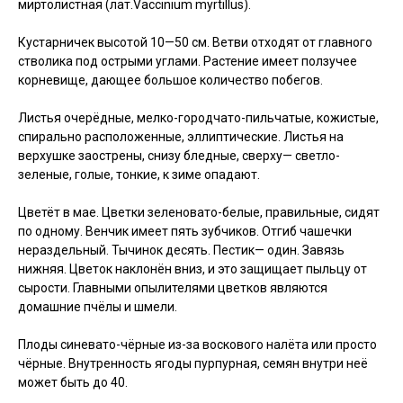
миртолистная (лат.Vaccinium myrtillus).
Кустарничек высотой 10—50 см. Ветви отходят от главного
стволика под острыми углами. Растение имеет ползучее
корневище, дающее большое количество побегов.
Листья очерёдные, мелко-городчато-пильчатые, кожистые,
спирально расположенные, эллиптические. Листья на
верхушке заострены, снизу бледные, сверху— светло-
зеленые, голые, тонкие, к зиме опадают.
Цветёт в мае. Цветки зеленовато-белые, правильные, сидят
по одному. Венчик имеет пять зубчиков. Отгиб чашечки
нераздельный. Тычинок десять. Пестик— один. Завязь
нижняя. Цветок наклонён вниз, и это защищает пыльцу от
сырости. Главными опылителями цветков являются
домашние пчёлы и шмели.
Плоды синевато-чёрные из-за воскового налёта или просто
чёрные. Внутренность ягоды пурпурная, семян внутри неё
может быть до 40.