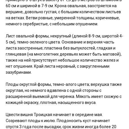
60 см и шириной в 7-9 см. Крона овальная, заостряется на
вершине, довольно густая, с большим количеством листьев
на ветках. Ветви ровные, умеренной толщины; коричневые,
немного серебристые, с небольшим опушением.
Лист овальной формы, некрупный (длиной 8-9 см, широтой 4-
5 см), темно-зеленого цвета. Основание и верхняя часть
листа заостренные; пластина без выпуклостей, гладкая и
глянцевая (на многолетних деревьях может быть матовой),
также на ней присутствует небольшое количество желез и
нет опушения. Край листа неровный, с закругленными
зазубринами.
Плоды округлой формы, темно-алого цвета; верхушка также
округлая, но немного вдавлена с одной стороны с
расширенной выемкой для черенка. Мякоть имеет схожую с
кожицей окраску, плотная, насыщенного вкуса.
Цвести вишня Троицкая начинает в середине мая.
Созревают плоды к июлю. Плодоносить куст начинает
спустя 3 года после высадки, срок жизни иногда более 20